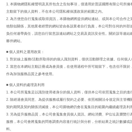
1. 本購物網隱私權聲明及其所包含之告知事項，僅適用於普諾國際有限公司所
主動留下的個人資料，不在本公司隱私權保護政策的範圍之內。
2. 為方便您自行蒐集或取得資訊，本購物網將提供網站連結、或與本公司合作
他類似關係，其他業者經營的網站皆由各該業者自行負責，本公司對任何的外部
負任何連帶責任，請您自行留意該連結網站之交易及資訊安全性。關於該等連結
夥伴網站。
■ 個人資料之運用政策：
1. 對於線上服務/活動所取得的的個人識別資料，僅供活動辦理之依據。任何
2. 當您在本網站主動註冊成為會員後，在使用過程中所可能留下，包含但不限於
作為加強服務品質之參考使用。
■ 個人資料的處理及利用
1. 本公司所蒐集足以識別使用者身分的個人資料，僅供本公司依照蒐集之目的進
2. 除經過會員同意、為提供服務或履行契約之必要、依照相關法令規定與主管
契約期間及契約關係消滅後，本公司購物網仍會在蒐集目的範圍內繼續處理及利
3. 另為提升服務品質，本公司會蒐集會員個人資訊、網站消費、IP位址及瀏
服務，本公司會將蒐集的問卷調查內容進行統計與分析，分析結果之統計數據或
料。