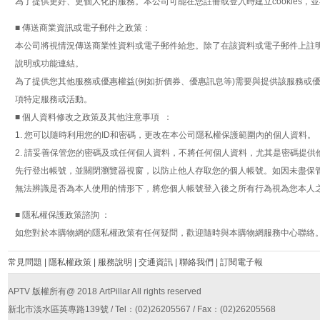
為了提供更好、更個人化的服務。本公司可能在您註冊或登入時建立cookies
■ 傳送商業資訊或電子郵件之政策：
本公司將視情況傳送商業性資料或電子郵件給您。除了在該資料或電子郵件上註
說明或功能連結。
為了提供您其他服務或優惠權益(例如折價券、優惠訊息等)需要與提供該服務或
項特定服務或活動。
■ 個人資料修改之政策及其他注意事項 ：
1. 您可以隨時利用您的ID和密碼，更改在本公司隱私權保護範圍內的個人資料。
2. 請妥善保管您的密碼及或任何個人資料，不將任何個人資料，尤其是密碼提
先行登出帳號，並關閉瀏覽器視窗，以防止他人存取您的個人帳號。如因未盡保
無法辨識是否為本人使用的情形下，將您個人帳號登入後之所有行為視為您本人
■ 隱私權保護政策諮詢 ：
如您對於本購物網的隱私權政策有任何疑問，歡迎隨時與本購物網服務中心聯絡
常見問題
|
隱私權政策
|
服務說明
|
交通資訊
|
聯絡我們
|
訂閱電子報
APTV 版權所有@ 2018 ArtPillar All rights reserved
新北市淡水區英專路139號 / Tel：(02)26205567 / Fax：(02)26205568