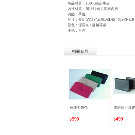
商品材質：100%純正牛皮
內裡材質：耐扯絲光尼龍布內裡
功能：手挽
尺寸：長約(W)27*底寬約(D)5 *高約(H)19~3
顏色：深霧灰 / 蔓越莓紫
產地：台灣
拉鍊零錢包
優雅隨行真
599
499
$
$