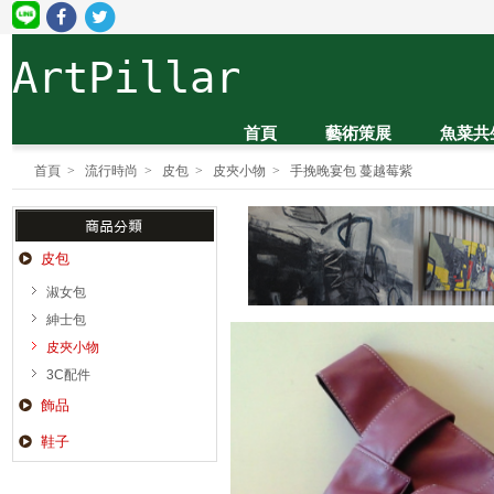
ArtPillar
全球
首頁
藝術策展
魚菜共
首頁
>
流行時尚
>
皮包
>
皮夾小物
>
手挽晚宴包 蔓越莓紫
皮包
淑女包
紳士包
皮夾小物
3C配件
飾品
鞋子