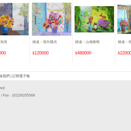
－魚悅
姚遠－迎向陽光
姚遠－山城春曉
姚遠－
000
120000
480000
2200
$
$
$
絡我們
|
訂閱電子報
ved
 Fax：(02)26205568