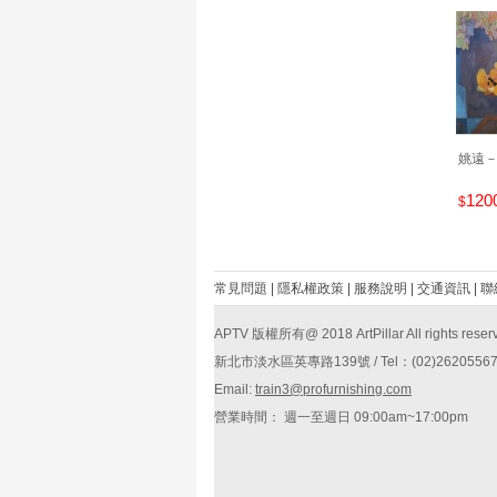
姚遠
120
$
常見問題
|
隱私權政策
|
服務說明
|
交通資訊
|
聯
APTV 版權所有@ 2018 ArtPillar All rights reser
新北市淡水區英專路139號 / Tel：(02)26205567 /
Email:
train3@profurnishing.com
營業時間： 週一至週日 09:00am~17:00pm