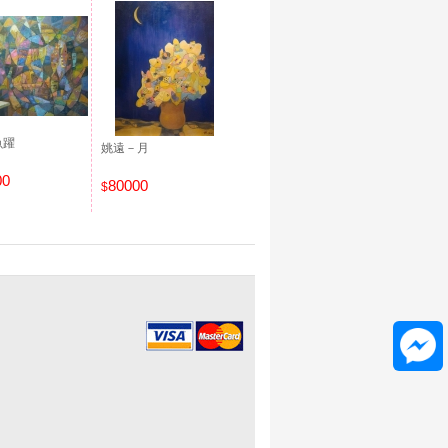
魚躍
姚遠－月
00
80000
$