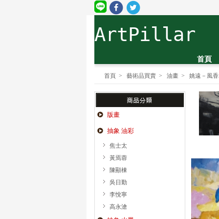
ArtPillar
首頁
首頁
>
藝術品買賣
>
油畫
>
姚遠－風香
版畫
抽象 油彩
焦士太
黃焉蓉
陳顯棟
吳日勤
李悅寧
高永滄