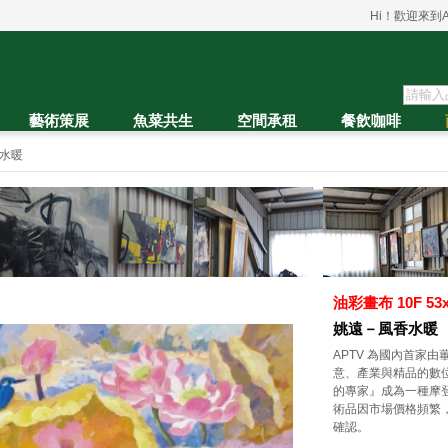
Hi！歡迎來到A
藝術策展
魚菜共生
空間承租
餐飲咖啡
水暖
油彩畫布 10F 53x4
姚遠－風香水暖
APTV 為國內首家
意、產業與精品的數位匯
的專家』成為一種摩
術品因市場價格頻繁
確認。