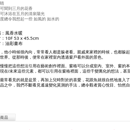
睛
可聞到三月的花香
可沐浴在五月的清泉陽光
度總令我想起一些 如風的 如水的
稱：風香水暖
10F 53 x 45.5cm
材：油彩畫布
，他小時候很內向，常常看人都是躲者看。親戚來家裡的時候，也都躲起
世界。從那時後，便常在家裡室內透過窗戶看外面的景色。
慢慢把這些想法引用在藝術創作裡面。窗格可以分成室內、室外、窗的本身
現在/未來這些元素，都可以引用在窗格裡面，這些千變萬化的想法，甚
最常看見的就是盆景，再加上兒時對於的喜愛，花跟魚就很自然地進入了
品之中，我們不斷看見遙遠變化莫測的手法，總令觀者賞心悅目、怡然自