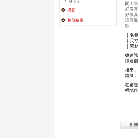
林明良
閉上眼
好像真
攝影
好像真
這個溫
數位繪圖
歌
｜名
｜尺寸：
｜素
姚遠說
識這個
後來，
虛擬，
在窗邊
幅地作