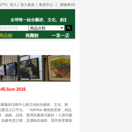
PTV, 登入
|
加入會員
|
會員中心
|
購物車(0)
全球唯一結合藝術、文化、創意、產業、精品的數位匯流入口平台
商品館
商圈館
一里一店
5.5cm 2016
由蓽蘿藝術活動中心創立的結合藝術、文化、創
流入口平台。『ArtPillar 雅痞創意家，精品
登、細緻、品味、實用的雅痞式癖好！※原作藝
，如蒙有意訂購，其價格及細節，需作再度書面