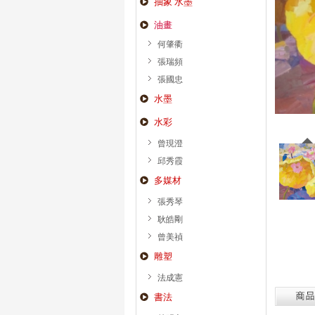
抽象 水墨
油畫
何肇衢
張瑞頻
張國忠
水墨
水彩
曾現澄
邱秀霞
多媒材
張秀琴
耿皓剛
曾美禎
雕塑
法成憲
書法