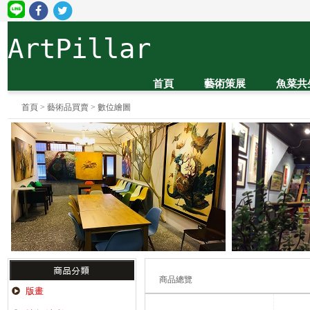
ArtPillar
首頁
藝術策展
魚菜共
首頁
>
藝術品買賣
>
數位繪圖
商品總覽
版畫