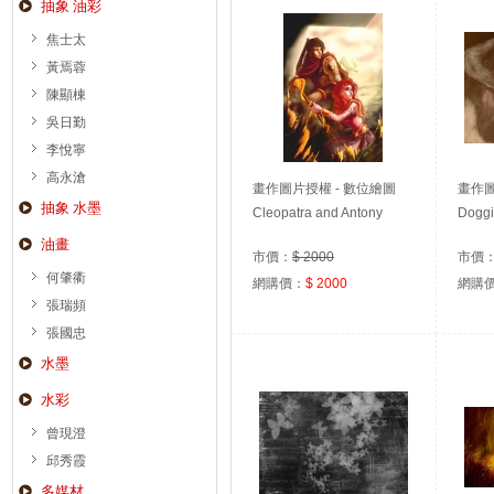
抽象 油彩
焦士太
黃焉蓉
陳顯棟
吳日勤
李悅寧
高永滄
畫作圖片授權 - 數位繪圖
畫作圖
抽象 水墨
Digital Graphic JPEG
Cleopatra and Antony
Dogg
3.65MB
油畫
市價：
$ 2000
市價
何肇衢
網購價：
$ 2000
網購
張瑞頻
張國忠
水墨
水彩
曾現澄
邱秀霞
多媒材