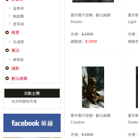
張秀琴
畫作圖片授權 - 數位繪圖
畫作圖
耿皓剛
Dream
Light
曾美禎
雕塑
市價：
$ 2000
市價
網購價：
$ 2000
網購
法成憲
書法
林明良
攝影
數位繪圖
淡水阿癖啦市集
畫作圖片授權 - 數位繪圖
畫作圖
Creative
Seeki
市價：
$ 2000
市價