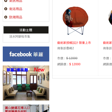
廚房用品
衛浴用品
防潮用品
淡水阿癖啦市集
藝術家授權設計 限量上市
藝術家
倚靠折疊椅2
倚靠折
市價：
$ 12000
市價：
網購價：
$ 12000
網購價