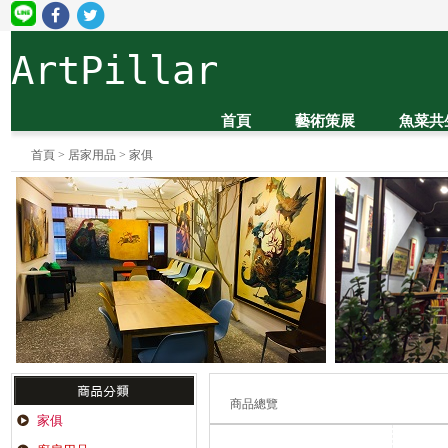
ArtPillar
首頁
藝術策展
魚菜共
首頁
>
居家用品
>
家俱
商品總覽
家俱