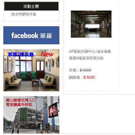
淡水阿癖啦市集
AP新創共辦中心-淡水蓽蘿
4F多功能展演廳
蓽蘿4樓展演空間日租
市價：
$ 5000
網購價：
$ 5000