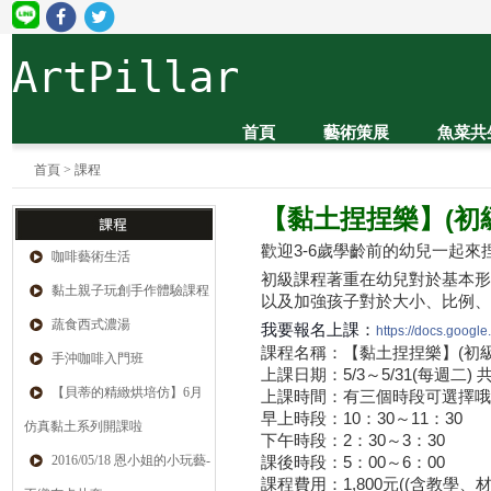
ArtPillar
首頁
藝術策展
魚菜共
首頁
>
課程
【黏土捏捏樂】(初
歡迎3-6歲學齡前的幼兒一起
咖啡藝術生活
初級課程著重在幼兒對於基本形
黏土親子玩創手作體驗課程
以及加強孩子對於大小、比例
蔬食西式濃湯
我要報名上課：
https://docs.goo
課程名稱：【黏土捏捏樂】(初
手沖咖啡入門班
上課日期：5/3～5/31(每週二) 
【貝蒂的精緻烘培仿】6月
上課時間：有三個時段可選擇哦!
早上時段：10：30～11：30
仿真黏土系列開課啦
下午時段：2：30～3：30
2016/05/18 恩小姐的小玩藝-
課後時段：5：00～6：00
課程費用：1,800元((含教學、