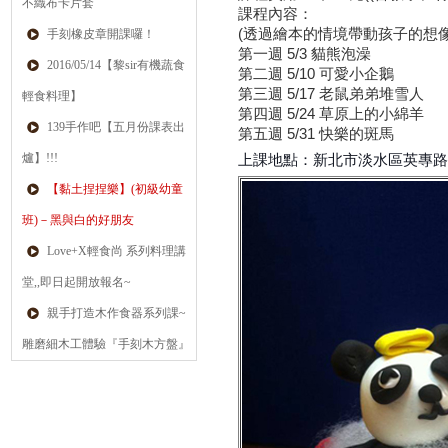
不織布卡片套
課程內容：
(透過繪本的情境帶動孩子的想
手刻橡皮章開課囉！
第一週 5/3 貓熊泡澡
2016/05/14【黎sir有機蔬食
第二週 5/10 可愛小企鵝
第三週 5/17 老鼠弟弟堆雪人
輕食料理】
第四週 5/24 草原上的小綿羊
139手作吧【五月份課表出
第五週 5/31 快樂的斑馬
爐】!!!
上課地點：
新北市淡水區英專路1
【黏土捏捏樂】(初級幼童
班)－黑與白的好朋友
Love+X輕食尚 系列料理講
堂,,即日起開放報名~
親手打造木作食器系列課~
雕磨細木工體驗『手刻木方盤』