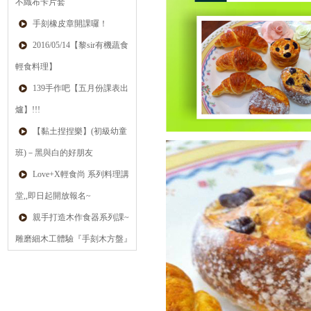
不織布卡片套
手刻橡皮章開課囉！
2016/05/14【黎sir有機蔬食
輕食料理】
139手作吧【五月份課表出
爐】!!!
【黏土捏捏樂】(初級幼童
班)－黑與白的好朋友
Love+X輕食尚 系列料理講
堂,,即日起開放報名~
親手打造木作食器系列課~
雕磨細木工體驗『手刻木方盤』