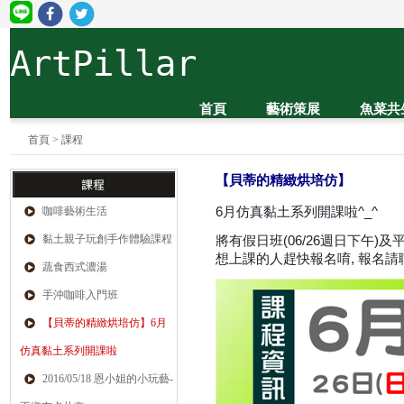
ArtPillar
首頁
藝術策展
魚菜共
首頁
>
課程
【貝蒂的精緻烘培仿】
6月仿真黏土系列開課啦^_^
咖啡藝術生活
黏土親子玩創手作體驗課程
將有假日班(06/26週日下午)及平
想上課的人趕快報名唷, 報名請聯絡 (0
蔬食西式濃湯
手沖咖啡入門班
【貝蒂的精緻烘培仿】6月
仿真黏土系列開課啦
2016/05/18 恩小姐的小玩藝-