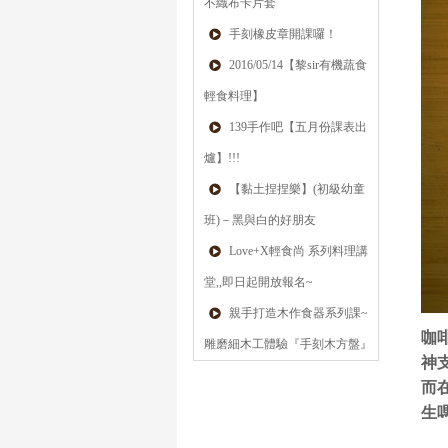
不織布卡片套
手刻橡皮章開課囉！
2016/05/14【黎sir有機蔬食
輕食料理】
139手作吧【五月份課表出
爐】!!!
【黏土捏捏樂】(初級幼童
班)－黑與白的好朋友
Love+X輕食尚 系列料理講
堂,,即日起開放報名~
親手打造木作食器系列課~
咖
雕磨細木工體驗『手刻木方盤』
神
而
生嗎