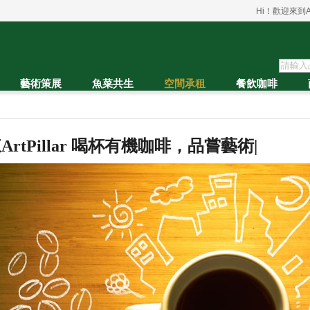
Hi！歡迎來到A
藝術策展
魚菜共生
空間承租
餐飲咖啡
ArtPillar
喝杯有機咖啡，品嘗藝術
|