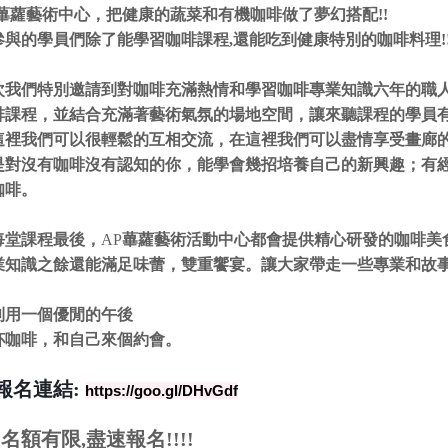
蓽蘿藝術中心，把健康的蔬菜和有機咖啡做了夢幻搭配!!
參與的學員們除了能學習咖啡課程,還能吃到健康特別的咖啡料理!
次我們特別邀請到對咖啡充滿熱情和學習咖啡專業知識六年的職
啡課程，並結合充滿著藝術氣氛的場地空間，讓來聽課程的學員
這裡我們可以很輕鬆的互相交流，在這裡我們可以盡情享受畫廊
是對沒有咖啡沒有認知的你，能學會幾招培養自己的新興趣；有
咖啡。
每堂課程最後，
AP
蓽蘿藝術活動中心都會提供精心研發的咖啡美
業知識之餘還能滿足味蕾，雙重饗宴。讓大家帶走一些專業和故
利用一個優閒的午後
杯咖啡，和自己來個約會。
報名連結:
https://goo.gl/DHvGdf
!
名額有限,盡速報名!!!!