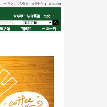
PTV, 登入
|
加入會員
|
會員中心
|
購物車(0)
全球唯一結合藝術、文化、創意、產業、精品的數位匯流入口平台
商品館
商圈館
一里一店