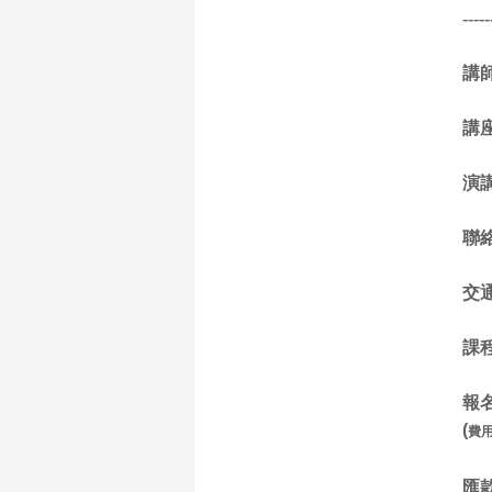
-----
講
講
演
聯
交
課
報
(
費
匯