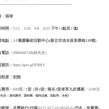
-----------------------------------------------------------
師：張瑋
座時間：
5/12、5/26、6/9、6/23
下午
14
點至
15
點
講地點：
AP
蓽蘿藝術活動中心(新北市淡水區英專路139號)
絡電話：
0989460748(林先生)
通資訊：
https://goo.gl/fDffhY
程程度：初階
名費用：
600
元
/ 1
堂
(
共
4
堂
)
報名
4
堂者享九折優惠
：2160元
)
用包含：場地費用、講師費、咖啡品嘗、甜點等。未稅
款帳號：兆豐銀行(代碼
:017) 017-10-56545-6
(戶名：吳慶厚)