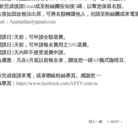
款完成後請
Email
或至粉絲團告知後
5
碼
，
以幫您保留名額。
名後如因故無法出席，可將名額轉讓他人，但請至粉絲團或來電
ail：Apartpillar@gmail.com
開課日
7
天前，可申請全額退費。
開課日
3
天前，可申請報名費用之
50%
退費。
開課日
3
天內即不接受退費申請。
鳥優惠
：
凡在
4
月
底以前報名者，贈送您一磅
AP
義式咖啡豆
。
款完成後請來電，或者聯絡粉絲專頁。感謝您
^^
絲專頁：
https://www.facebook.com/APTV.com.tw