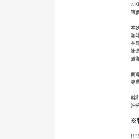
AP
讓
本
咖
在
論
煮
而
專
就
沖
※
!!!