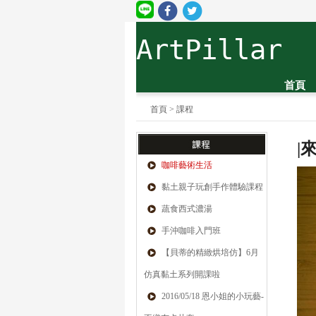
ArtPillar
首頁
首頁
>
課程
|
來
咖啡藝術生活
黏土親子玩創手作體驗課程
蔬食西式濃湯
手沖咖啡入門班
【貝蒂的精緻烘培仿】6月
仿真黏土系列開課啦
2016/05/18 恩小姐的小玩藝-